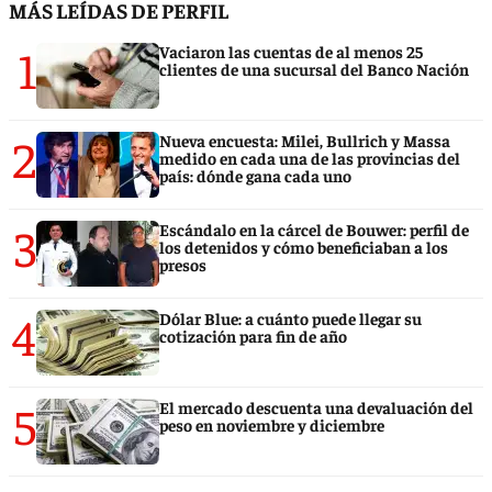
MÁS LEÍDAS DE PERFIL
1
Vaciaron las cuentas de al menos 25
clientes de una sucursal del Banco Nación
2
Nueva encuesta: Milei, Bullrich y Massa
medido en cada una de las provincias del
país: dónde gana cada uno
3
Escándalo en la cárcel de Bouwer: perfil de
los detenidos y cómo beneficiaban a los
presos
4
Dólar Blue: a cuánto puede llegar su
cotización para fin de año
5
El mercado descuenta una devaluación del
peso en noviembre y diciembre