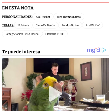
EN ESTA NOTA
PERSONALIDADES:
Axel Kicillof
Juez Thomas Griesa
TEMAS:
Holdouts
Canje De Deuda
Fondos Buitre
Axel Kicillof
Renegociación De La Deuda
Cláusula RUFO