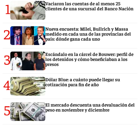
1
Vaciaron las cuentas de al menos 25
clientes de una sucursal del Banco Nación
2
Nueva encuesta: Milei, Bullrich y Massa
medido en cada una de las provincias del
país: dónde gana cada uno
3
Escándalo en la cárcel de Bouwer: perfil de
los detenidos y cómo beneficiaban a los
presos
4
Dólar Blue: a cuánto puede llegar su
cotización para fin de año
5
El mercado descuenta una devaluación del
peso en noviembre y diciembre