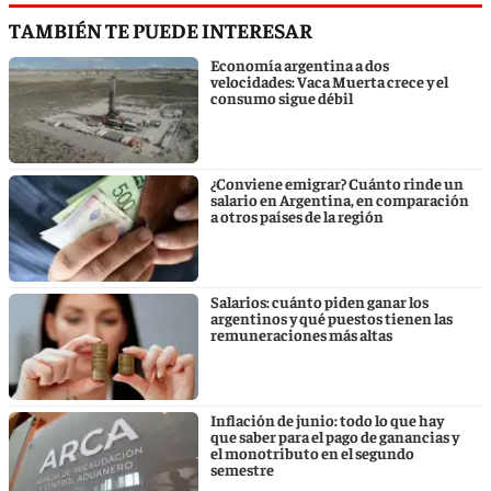
TAMBIÉN TE PUEDE INTERESAR
Economía argentina a dos
velocidades: Vaca Muerta crece y el
consumo sigue débil
¿Conviene emigrar? Cuánto rinde un
salario en Argentina, en comparación
a otros países de la región
Salarios: cuánto piden ganar los
argentinos y qué puestos tienen las
remuneraciones más altas
Inflación de junio: todo lo que hay
que saber para el pago de ganancias y
el monotributo en el segundo
semestre