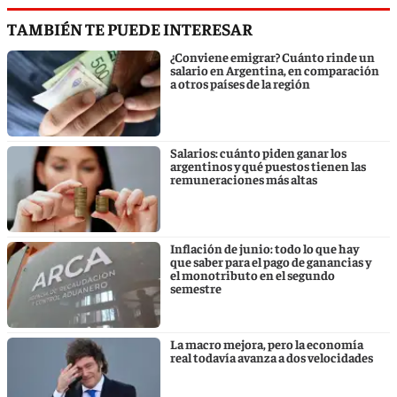
TAMBIÉN TE PUEDE INTERESAR
¿Conviene emigrar? Cuánto rinde un
salario en Argentina, en comparación
a otros países de la región
Salarios: cuánto piden ganar los
argentinos y qué puestos tienen las
remuneraciones más altas
Inflación de junio: todo lo que hay
que saber para el pago de ganancias y
el monotributo en el segundo
semestre
La macro mejora, pero la economía
real todavía avanza a dos velocidades