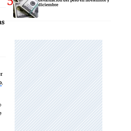
diciembre
as
or
o
,
o
e