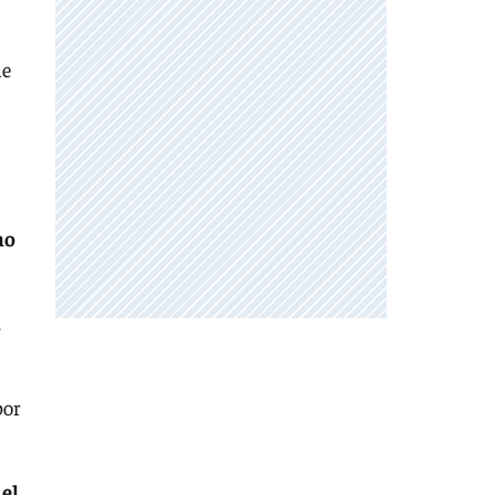
de
mo
a
por
 el