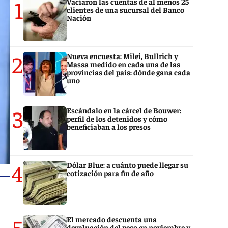
1
Vaciaron las cuentas de al menos 25
clientes de una sucursal del Banco
Nación
2
Nueva encuesta: Milei, Bullrich y
Massa medido en cada una de las
provincias del país: dónde gana cada
uno
3
Escándalo en la cárcel de Bouwer:
perfil de los detenidos y cómo
beneficiaban a los presos
4
Dólar Blue: a cuánto puede llegar su
cotización para fin de año
5
El mercado descuenta una
devaluación del peso en noviembre y