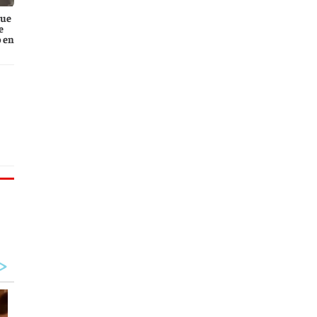
que
e
 en