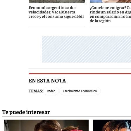
Economía argentina a dos
¿Conviene emigrar? C
velocidades: Vaca Muerta
rinde un salario en Ar
crece y el consumo sigue débil
en comparación a otro
de la región
EN ESTA NOTA
TEMAS:
Indec
Crecimiento Económico