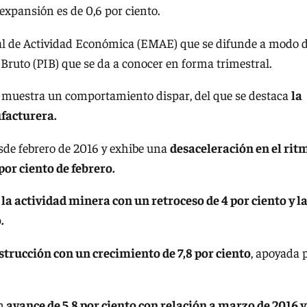
a expansión es de 0,6 por ciento.
al de Actividad Económica (EMAE) que se difunde a modo 
 Bruto (PIB) que se da a conocer en forma trimestral.
C muestra un comportamiento dispar, del que se destaca
la
ufacturera.
sde febrero de 2016 y exhibe una
desaceleración en el rit
por ciento de febrero.
la actividad minera con un retroceso de 4 por ciento y l
.
strucción con un crecimiento de 7,8 por ciento
, apoyada 
n
avance de 5,8 por ciento con relación a marzo de 2016 y