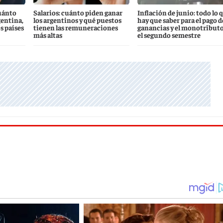
uánto
Salarios: cuánto piden ganar
Inflación de junio: todo lo 
gentina,
los argentinos y qué puestos
hay que saber para el pago d
s países
tienen las remuneraciones
ganancias y el monotributo
más altas
el segundo semestre