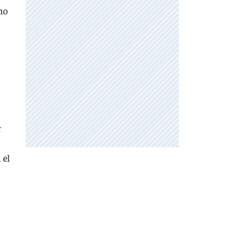
mo
r
 el