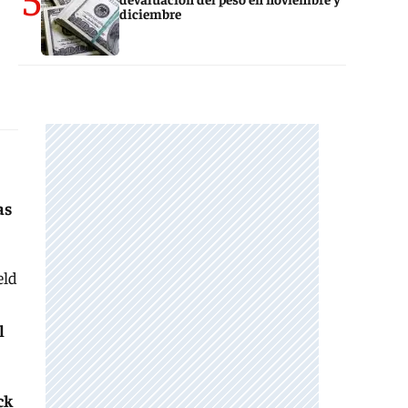
diciembre
as
eld
l
ck