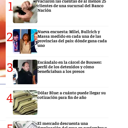
1
Vaciaron las cuentas de al menos 25
clientes de una sucursal del Banco
Nación
2
Nueva encuesta: Milei, Bullrich y
Massa medido en cada una de las
provincias del país: dónde gana cada
uno
3
Escándalo en la cárcel de Bouwer:
perfil de los detenidos y cómo
beneficiaban a los presos
4
Dólar Blue: a cuánto puede llegar su
cotización para fin de año
5
El mercado descuenta una
devaluación del peso en noviembre y