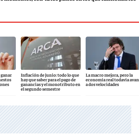
 ganar
Inflación de junio: todo lo que
La macro mejora, pero la
uestos
hay que saber para el pago de
economía real todavía ava
iones
ganancias y el monotributo en
a dos velocidades
el segundo semestre