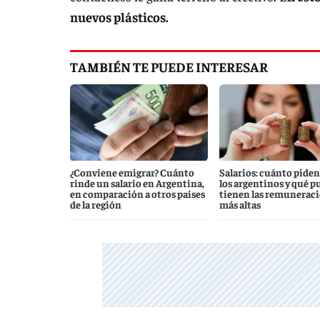
nuevos plásticos.
TAMBIÉN TE PUEDE INTERESAR
¿Conviene emigrar? Cuánto
Salarios: cuánto piden
rinde un salario en Argentina,
los argentinos y qué p
en comparación a otros países
tienen las remunerac
de la región
más altas