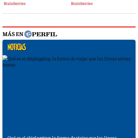
MÁS EN
Qué es el skiplagging: la forma de viajar que las líneas