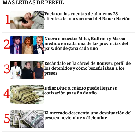
MÁS LEÍDAS DE PERFIL
1
Vaciaron las cuentas de al menos 25
clientes de una sucursal del Banco Nación
2
Nueva encuesta: Milei, Bullrich y Massa
medido en cada una de las provincias del
país: dónde gana cada uno
3
Escándalo en la cárcel de Bouwer: perfil de
los detenidos y cómo beneficiaban a los
presos
4
Dólar Blue: a cuánto puede llegar su
cotización para fin de año
5
El mercado descuenta una devaluación del
peso en noviembre y diciembre