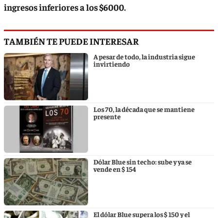
ingresos inferiores a los $6000.
TAMBIÉN TE PUEDE INTERESAR
A pesar de todo, la industria sigue
invirtiendo
Los 70, la década que se mantiene
presente
Dólar Blue sin techo: sube y ya se
vende en $ 154
El dólar Blue supera los $ 150 y el