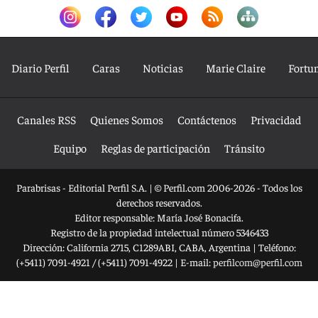
Diario Perfil
Caras
Noticias
Marie Claire
Fortu
Canales RSS
Quienes Somos
Contáctenos
Privacidad
Equipo
Reglas de participación
Tránsito
Parabrisas - Editorial Perfil S.A.
| © Perfil.com 2006-2026 - Todos los
derechos reservados.
Editor responsable: María José Bonacifa.
Registro de la propiedad intelectual número 5346433
Dirección:
California 2715
,
C1289ABI
,
CABA, Argentina
| Teléfono:
(+5411) 7091-4921
/
(+5411) 7091-4922
| E-mail:
perfilcom@perfil.com