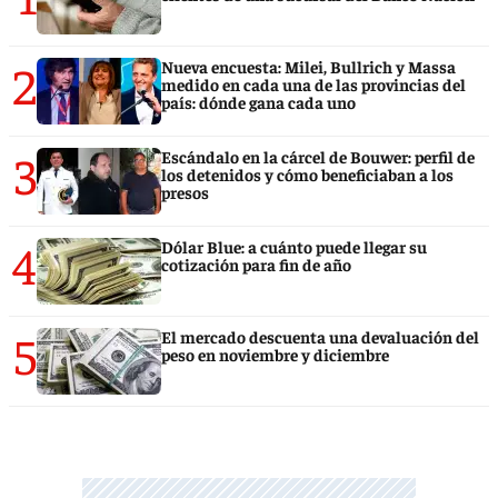
2
Nueva encuesta: Milei, Bullrich y Massa
medido en cada una de las provincias del
país: dónde gana cada uno
3
Escándalo en la cárcel de Bouwer: perfil de
los detenidos y cómo beneficiaban a los
presos
4
Dólar Blue: a cuánto puede llegar su
cotización para fin de año
5
El mercado descuenta una devaluación del
peso en noviembre y diciembre