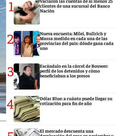
1
Vaciaron las cuentas de al menos 25
clientes de una sucursal del Banco
Nación
2
Nueva encuesta: Milei, Bullrich y
Massa medido en cada una de las
provincias del país: dónde gana cada
uno
3
Escándalo en la cárcel de Bouwer:
perfil de los detenidos y cómo
beneficiaban a los presos
4
Dólar Blue: a cuánto puede llegar su
cotización para fin de año
5
El mercado descuenta una
devaluación del peso en noviembre y