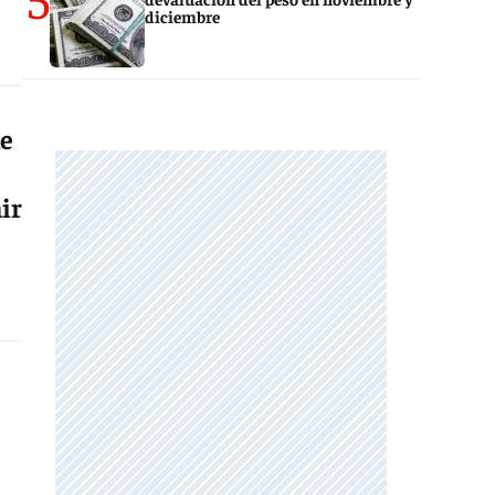
diciembre
de
ir