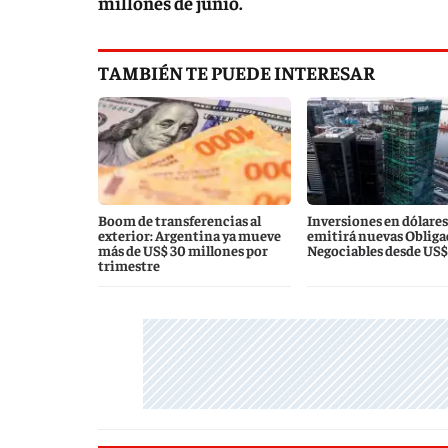
millones de junio.
TAMBIÉN TE PUEDE INTERESAR
Boom de transferencias al
Inversiones en dólare
exterior: Argentina ya mueve
emitirá nuevas Obliga
más de US$ 30 millones por
Negociables desde US$
trimestre