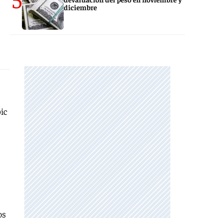
diciembre
ic
os