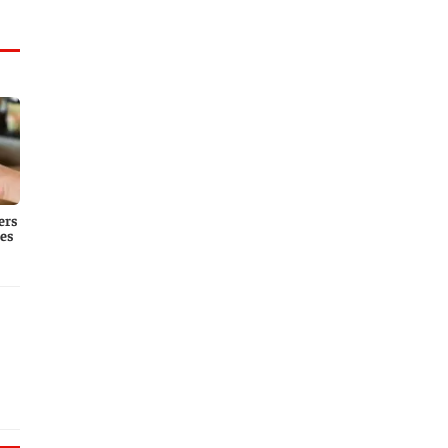
ers
es