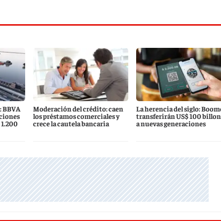
s: BBVA
Moderación del crédito: caen
La herencia del siglo: Boom
ciones
los préstamos comerciales y
transferirán US$ 100 billon
 1.200
crece la cautela bancaria
a nuevas generaciones