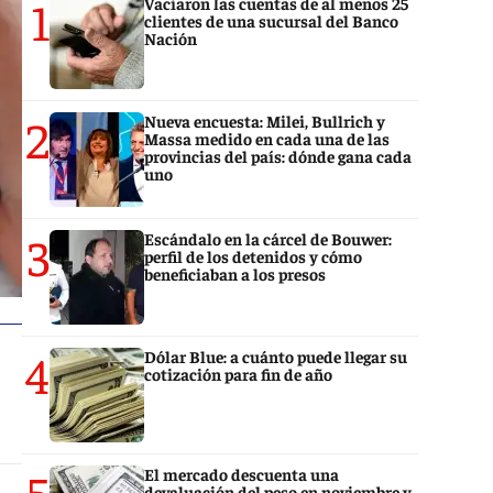
1
Vaciaron las cuentas de al menos 25
clientes de una sucursal del Banco
Nación
2
Nueva encuesta: Milei, Bullrich y
Massa medido en cada una de las
provincias del país: dónde gana cada
uno
3
Escándalo en la cárcel de Bouwer:
perfil de los detenidos y cómo
beneficiaban a los presos
4
Dólar Blue: a cuánto puede llegar su
cotización para fin de año
5
El mercado descuenta una
devaluación del peso en noviembre y