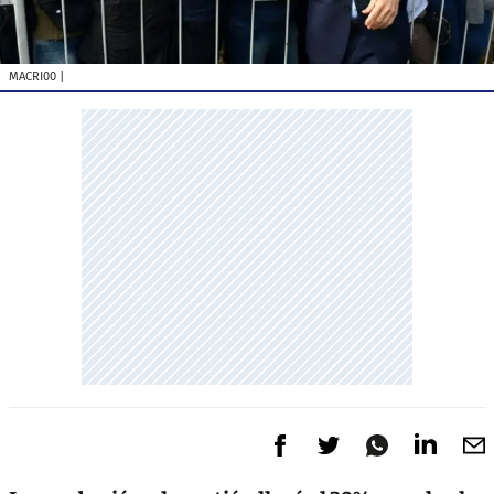
MACRI00
|