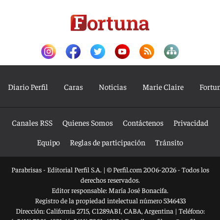
Diario Perfil
Caras
Noticias
Marie Claire
Fortu
Canales RSS
Quienes Somos
Contáctenos
Privacidad
Equipo
Reglas de participación
Tránsito
Parabrisas - Editorial Perfil S.A.
| © Perfil.com 2006-2026 - Todos los
derechos reservados.
Editor responsable: María José Bonacifa.
Registro de la propiedad intelectual número 5346433
Dirección:
California 2715
,
C1289ABI
,
CABA, Argentina
| Teléfono: