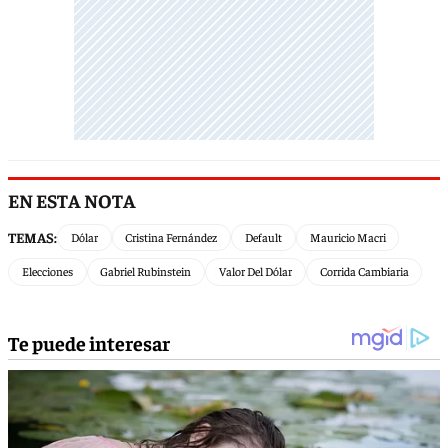
EN ESTA NOTA
TEMAS:
Dólar
Cristina Fernández
Default
Mauricio Macri
Elecciones
Gabriel Rubinstein
Valor Del Dólar
Corrida Cambiaria