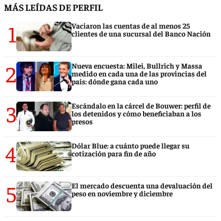
MÁS LEÍDAS DE PERFIL
1
Vaciaron las cuentas de al menos 25
clientes de una sucursal del Banco Nación
2
Nueva encuesta: Milei, Bullrich y Massa
medido en cada una de las provincias del
país: dónde gana cada uno
3
Escándalo en la cárcel de Bouwer: perfil de
los detenidos y cómo beneficiaban a los
presos
4
Dólar Blue: a cuánto puede llegar su
cotización para fin de año
5
El mercado descuenta una devaluación del
peso en noviembre y diciembre