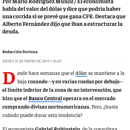
Por Mario Rodríguez Muñoz / El economista
habla del valor del dólar y dice que podría haber
una corrida si se prevé que gana CFK. Destaca que
Alberto Fernández dijo que iban a estructurar la
deuda.
Redacción Fortuna
JUEVES 31 DE ENERO DE 2019 | 04:07
D
esde hace semanas que el
dólar
se mantiene a la
baja
rozando --y en varias ruedas por debajo--
el límite inferior de la zona de no intervención, que
hizo que el
Banco Central
operara en el mercado
comprando divisas norteamericanas.
Pero, ¿hasta
cuándo puede durar esta tendencia?
El economista
Gabriel Rubinstein
, de la consultora