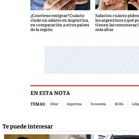
¿Conviene emigrar? Cuánto
Salarios: cuánto piden
rinde un salario en Argentina,
los argentinos y qué p
en comparación a otros países
tienen las remunerac
de la región
más altas
EN ESTA NOTA
TEMAS:
Dólar
Argentina
Economía
BCRA
Leli