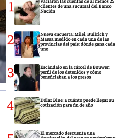
1
Vaciaron las cuentas de al menos 25
clientes de una sucursal del Banco
Nación
2
Nueva encuesta: Milei, Bullrich y
Massa medido en cada una de las
provincias del país: dónde gana cada
uno
3
Escándalo en la cárcel de Bouwer:
perfil de los detenidos y cómo
beneficiaban a los presos
4
Dólar Blue: a cuánto puede llegar su
cotización para fin de año
5
El mercado descuenta una
devaluación del peso en noviembre y