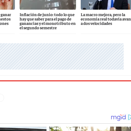
 ganar
Inflación de junio: todo lo que
La macro mejora, pero la
uestos
hay que saber para el pago de
economía real todavía ava
iones
ganancias y el monotributo en
a dos velocidades
el segundo semestre
q