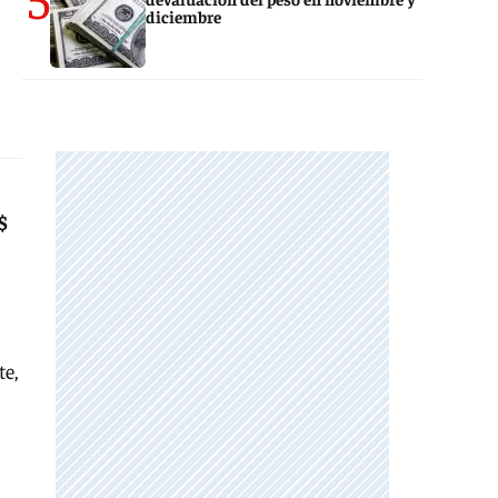
diciembre
$
te,