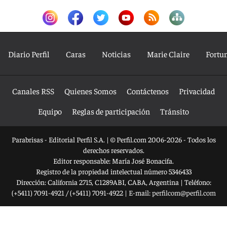
Diario Perfil
Caras
Noticias
Marie Claire
Fortu
Canales RSS
Quienes Somos
Contáctenos
Privacidad
Equipo
Reglas de participación
Tránsito
Parabrisas - Editorial Perfil S.A.
| © Perfil.com 2006-2026 - Todos los
derechos reservados.
Editor responsable: María José Bonacifa.
Registro de la propiedad intelectual número 5346433
Dirección:
California 2715
,
C1289ABI
,
CABA, Argentina
| Teléfono:
(+5411) 7091-4921
/
(+5411) 7091-4922
| E-mail:
perfilcom@perfil.com