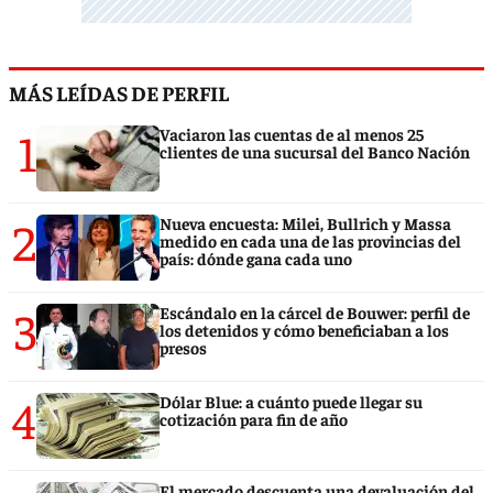
MÁS LEÍDAS DE PERFIL
1
Vaciaron las cuentas de al menos 25
clientes de una sucursal del Banco Nación
2
Nueva encuesta: Milei, Bullrich y Massa
medido en cada una de las provincias del
país: dónde gana cada uno
3
Escándalo en la cárcel de Bouwer: perfil de
los detenidos y cómo beneficiaban a los
presos
4
Dólar Blue: a cuánto puede llegar su
cotización para fin de año
El mercado descuenta una devaluación del