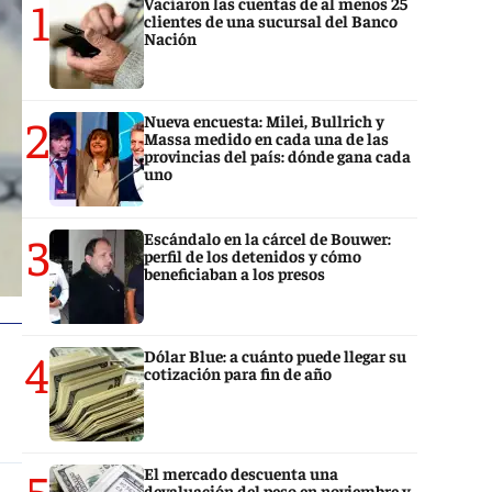
1
Vaciaron las cuentas de al menos 25
clientes de una sucursal del Banco
Nación
2
Nueva encuesta: Milei, Bullrich y
Massa medido en cada una de las
provincias del país: dónde gana cada
uno
3
Escándalo en la cárcel de Bouwer:
perfil de los detenidos y cómo
beneficiaban a los presos
4
Dólar Blue: a cuánto puede llegar su
cotización para fin de año
5
El mercado descuenta una
devaluación del peso en noviembre y