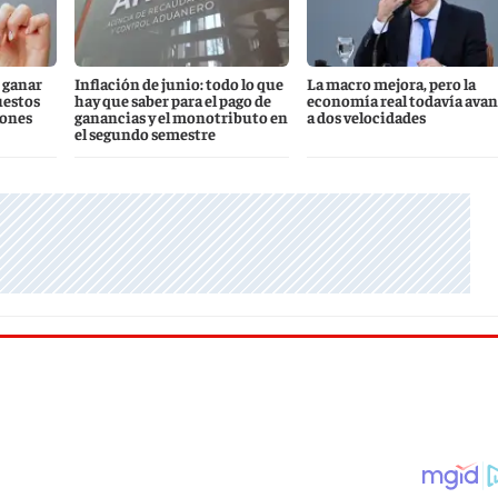
 ganar
Inflación de junio: todo lo que
La macro mejora, pero la
uestos
hay que saber para el pago de
economía real todavía ava
iones
ganancias y el monotributo en
a dos velocidades
el segundo semestre