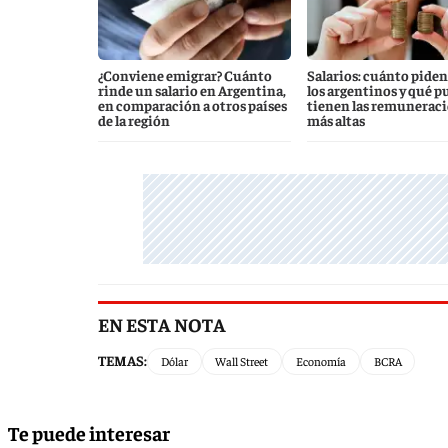
¿Conviene emigrar? Cuánto
Salarios: cuánto piden
rinde un salario en Argentina,
los argentinos y qué p
en comparación a otros países
tienen las remunerac
de la región
más altas
EN ESTA NOTA
TEMAS:
Dólar
Wall Street
Economía
BCRA