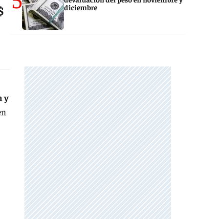
diciembre
$
a y
en