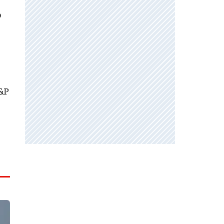
o
S&P