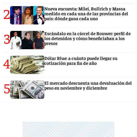
2
Nueva encuesta: Milei, Bullrich y Massa
medido en cada una de las provincias del
país: dónde gana cada uno
3
Escándalo en la cárcel de Bouwer: perfil de
los detenidos y cómo beneficiaban a los
presos
4
Dólar Blue: a cuánto puede llegar su
cotización para fin de año
5
El mercado descuenta una devaluación del
peso en noviembre y diciembre