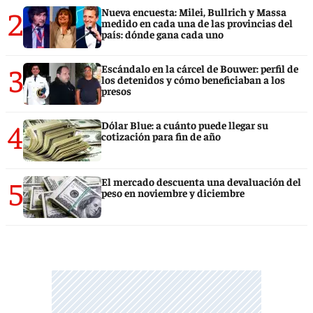
2
Nueva encuesta: Milei, Bullrich y Massa
medido en cada una de las provincias del
país: dónde gana cada uno
3
Escándalo en la cárcel de Bouwer: perfil de
los detenidos y cómo beneficiaban a los
presos
4
Dólar Blue: a cuánto puede llegar su
cotización para fin de año
5
El mercado descuenta una devaluación del
peso en noviembre y diciembre