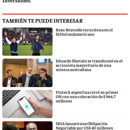
Inversiones
.
TAMBIÉN TE PUEDE INTERESAR
Ryan Reynolds incursiona en el
fútbol sudamericano
Eduardo Elsztain se transformó en el
accionista mayoritario de una
minera australiana
Fintech argentina cerró su primer
ON con una colocación de $ 966,7
millones
IRSA lanzará una Obligación
Negociable por US$ 40 millones