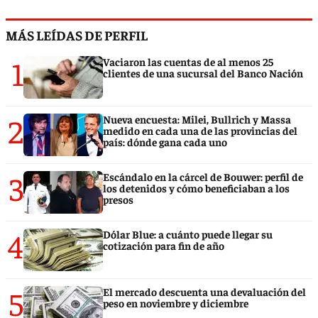
MÁS LEÍDAS DE PERFIL
1
Vaciaron las cuentas de al menos 25
clientes de una sucursal del Banco Nación
2
Nueva encuesta: Milei, Bullrich y Massa
medido en cada una de las provincias del
país: dónde gana cada uno
3
Escándalo en la cárcel de Bouwer: perfil de
los detenidos y cómo beneficiaban a los
presos
4
Dólar Blue: a cuánto puede llegar su
cotización para fin de año
5
El mercado descuenta una devaluación del
peso en noviembre y diciembre