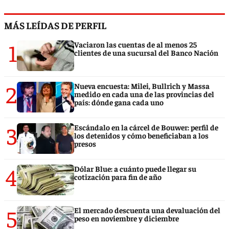
MÁS LEÍDAS DE PERFIL
1
Vaciaron las cuentas de al menos 25
clientes de una sucursal del Banco Nación
2
Nueva encuesta: Milei, Bullrich y Massa
medido en cada una de las provincias del
país: dónde gana cada uno
3
Escándalo en la cárcel de Bouwer: perfil de
los detenidos y cómo beneficiaban a los
presos
4
Dólar Blue: a cuánto puede llegar su
cotización para fin de año
5
El mercado descuenta una devaluación del
peso en noviembre y diciembre