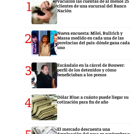
1
Vaciaron las cuentas de al menos 25
clientes de una sucursal del Banco
Nación
2
Nueva encuesta: Milei, Bullrich y
Massa medido en cada una de las
provincias del país: dónde gana cada
uno
3
Escándalo en la cárcel de Bouwer:
perfil de los detenidos y cómo
beneficiaban a los presos
4
Dólar Blue: a cuánto puede llegar su
cotización para fin de año
5
El mercado descuenta una
devaluación del peso en noviembre y