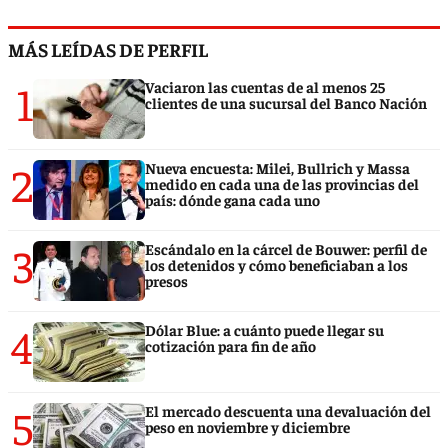
MÁS LEÍDAS DE PERFIL
1
Vaciaron las cuentas de al menos 25
clientes de una sucursal del Banco Nación
2
Nueva encuesta: Milei, Bullrich y Massa
medido en cada una de las provincias del
país: dónde gana cada uno
3
Escándalo en la cárcel de Bouwer: perfil de
los detenidos y cómo beneficiaban a los
presos
4
Dólar Blue: a cuánto puede llegar su
cotización para fin de año
5
El mercado descuenta una devaluación del
peso en noviembre y diciembre