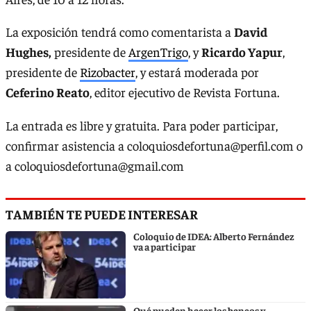
La exposición tendrá como comentarista a
David
Hughes,
presidente de
ArgenTrigo
, y
Ricardo Yapur
,
presidente de
Rizobacter
, y estará moderada por
Ceferino Reato
, editor ejecutivo de Revista Fortuna.
La entrada es libre y gratuita. Para poder participar,
confirmar asistencia a
coloquiosdefortuna@perfil.com
o
a
coloquiosdefortuna@gmail.com
TAMBIÉN TE PUEDE INTERESAR
Coloquio de IDEA: Alberto Fernández
va a participar
Qué pueden hacer los bancos y