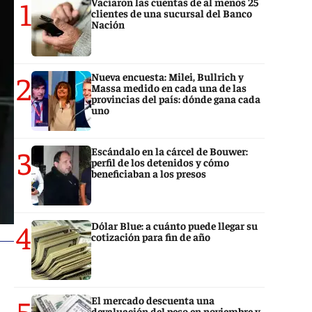
1
Vaciaron las cuentas de al menos 25
clientes de una sucursal del Banco
Nación
2
Nueva encuesta: Milei, Bullrich y
Massa medido en cada una de las
provincias del país: dónde gana cada
uno
3
Escándalo en la cárcel de Bouwer:
perfil de los detenidos y cómo
beneficiaban a los presos
4
Dólar Blue: a cuánto puede llegar su
cotización para fin de año
5
El mercado descuenta una
devaluación del peso en noviembre y