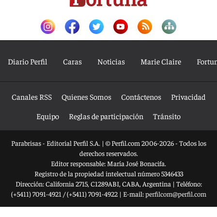
Diario Perfil
Caras
Noticias
Marie Claire
Fortu
Canales RSS
Quienes Somos
Contáctenos
Privacidad
Equipo
Reglas de participación
Tránsito
Parabrisas - Editorial Perfil S.A.
| © Perfil.com 2006-2026 - Todos los
derechos reservados.
Editor responsable: María José Bonacifa.
Registro de la propiedad intelectual número 5346433
Dirección:
California 2715
,
C1289ABI
,
CABA, Argentina
| Teléfono:
(+5411) 7091-4921
/
(+5411) 7091-4922
| E-mail:
perfilcom@perfil.com