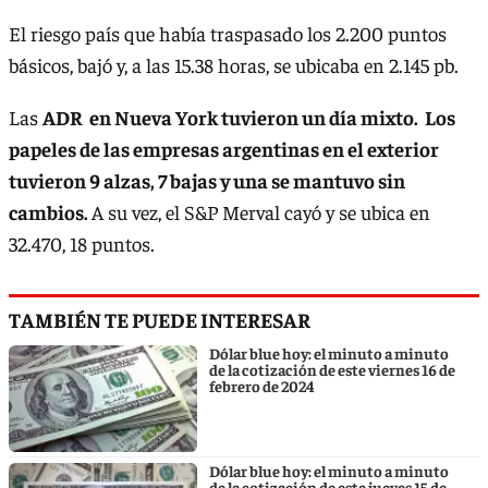
El riesgo país que había traspasado los 2.200 puntos
básicos, bajó y, a las 15.38 horas, se ubicaba en 2.145 pb.
Las
ADR en Nueva York tuvieron un día mixto. Los
papeles de las empresas argentinas en el exterior
tuvieron 9 alzas, 7 bajas y una se mantuvo sin
cambios.
A su vez, el S&P Merval cayó y se ubica en
32.470, 18 puntos.
TAMBIÉN TE PUEDE INTERESAR
Dólar blue hoy: el minuto a minuto
de la cotización de este viernes 16 de
febrero de 2024
Dólar blue hoy: el minuto a minuto
de la cotización de este jueves 15 de