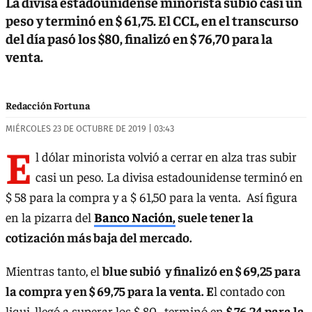
La divisa estadounidense minorista subió casi un
peso y terminó en $ 61,75. El CCL, en el transcurso
del día pasó los $80, finalizó en $ 76,70 para la
venta.
Redacción Fortuna
MIÉRCOLES 23 DE OCTUBRE DE 2019 | 03:43
E
l dólar minorista volvió a cerrar en alza tras subir
casi un peso. La divisa estadounidense terminó en
$ 58 para la compra y a $ 61,50 para la venta. Así figura
en la pizarra del
Banco Nación,
suele tener la
cotización más baja del mercado.
Mientras tanto, el
blue subió y finalizó
en $ 69,25 para
la compra y en $ 69,75 para la venta. E
l contado con
liqui, llegó a superar los $ 80, terminó en
$ 76,24 para la