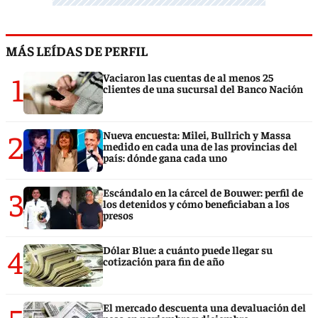
MÁS LEÍDAS DE PERFIL
1
Vaciaron las cuentas de al menos 25
clientes de una sucursal del Banco Nación
2
Nueva encuesta: Milei, Bullrich y Massa
medido en cada una de las provincias del
país: dónde gana cada uno
3
Escándalo en la cárcel de Bouwer: perfil de
los detenidos y cómo beneficiaban a los
presos
4
Dólar Blue: a cuánto puede llegar su
cotización para fin de año
El mercado descuenta una devaluación del