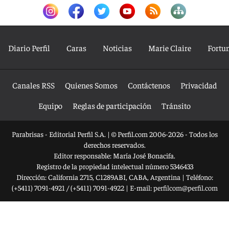
Diario Perfil
Caras
Noticias
Marie Claire
Fortu
Canales RSS
Quienes Somos
Contáctenos
Privacidad
Equipo
Reglas de participación
Tránsito
Parabrisas - Editorial Perfil S.A.
| © Perfil.com 2006-2026 - Todos los
derechos reservados.
Editor responsable: María José Bonacifa.
Registro de la propiedad intelectual número 5346433
Dirección:
California 2715
,
C1289ABI
,
CABA, Argentina
| Teléfono:
(+5411) 7091-4921
/
(+5411) 7091-4922
| E-mail:
perfilcom@perfil.com