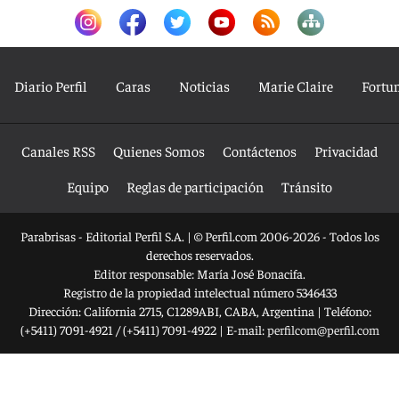
Diario Perfil
Caras
Noticias
Marie Claire
Fortu
Canales RSS
Quienes Somos
Contáctenos
Privacidad
Equipo
Reglas de participación
Tránsito
Parabrisas - Editorial Perfil S.A.
| © Perfil.com 2006-2026 - Todos los
derechos reservados.
Editor responsable: María José Bonacifa.
Registro de la propiedad intelectual número 5346433
Dirección:
California 2715
,
C1289ABI
,
CABA, Argentina
| Teléfono:
(+5411) 7091-4921
/
(+5411) 7091-4922
| E-mail:
perfilcom@perfil.com