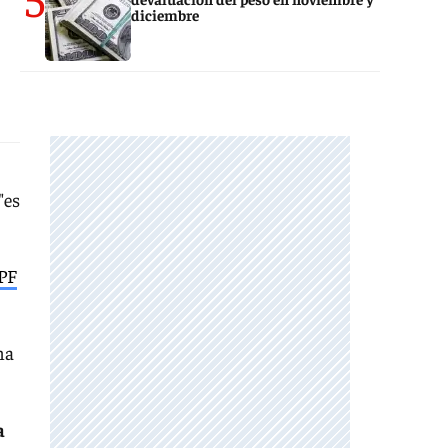
diciembre
"es
YPF
na
a