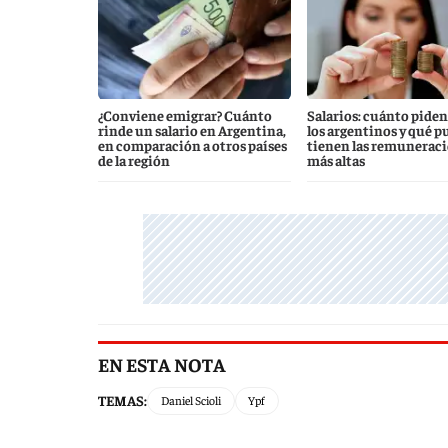
¿Conviene emigrar? Cuánto
Salarios: cuánto piden
rinde un salario en Argentina,
los argentinos y qué p
en comparación a otros países
tienen las remunerac
de la región
más altas
EN ESTA NOTA
TEMAS:
Daniel Scioli
Ypf