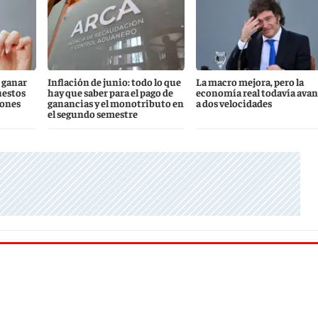
 ganar
Inflación de junio: todo lo que
La macro mejora, pero la
uestos
hay que saber para el pago de
economía real todavía ava
iones
ganancias y el monotributo en
a dos velocidades
el segundo semestre