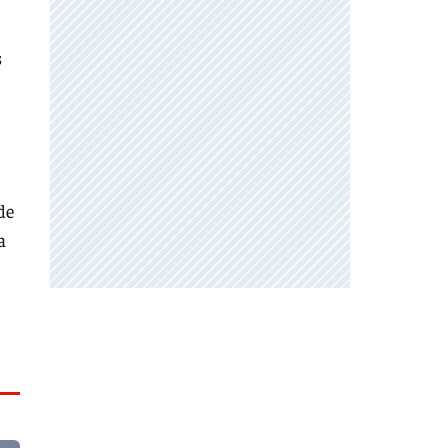
s
de
a