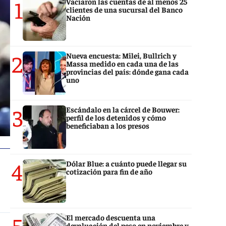
1
Vaciaron las cuentas de al menos 25
clientes de una sucursal del Banco
Nación
2
Nueva encuesta: Milei, Bullrich y
Massa medido en cada una de las
provincias del país: dónde gana cada
uno
3
Escándalo en la cárcel de Bouwer:
perfil de los detenidos y cómo
beneficiaban a los presos
4
Dólar Blue: a cuánto puede llegar su
cotización para fin de año
5
El mercado descuenta una
devaluación del peso en noviembre y