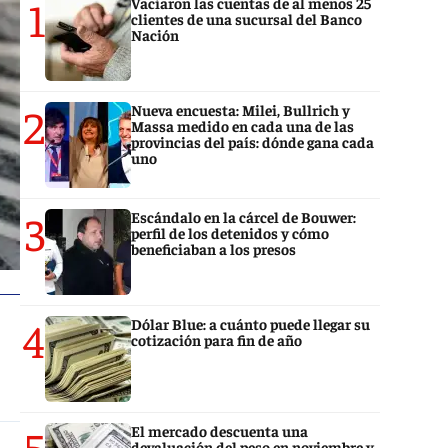
1
Vaciaron las cuentas de al menos 25
clientes de una sucursal del Banco
Nación
2
Nueva encuesta: Milei, Bullrich y
Massa medido en cada una de las
provincias del país: dónde gana cada
uno
3
Escándalo en la cárcel de Bouwer:
perfil de los detenidos y cómo
beneficiaban a los presos
4
Dólar Blue: a cuánto puede llegar su
cotización para fin de año
5
El mercado descuenta una
devaluación del peso en noviembre y