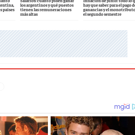
uánto
Salarios: cuánto piden ganar
Inflación de junio: todo lo 
gentina,
los argentinos y qué puestos
hay que saber para el pago d
s países
tienen las remuneraciones
ganancias y el monotributo
más altas
el segundo semestre
q