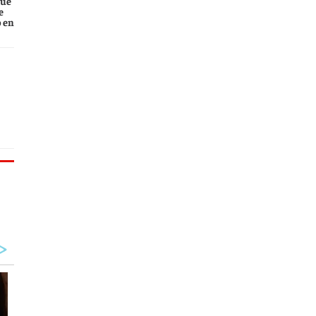
que
e
 en