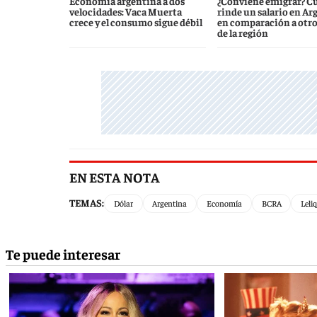
Economía argentina a dos
¿Conviene emigrar? C
velocidades: Vaca Muerta
rinde un salario en Ar
crece y el consumo sigue débil
en comparación a otro
de la región
EN ESTA NOTA
TEMAS:
Dólar
Argentina
Economía
BCRA
Leli