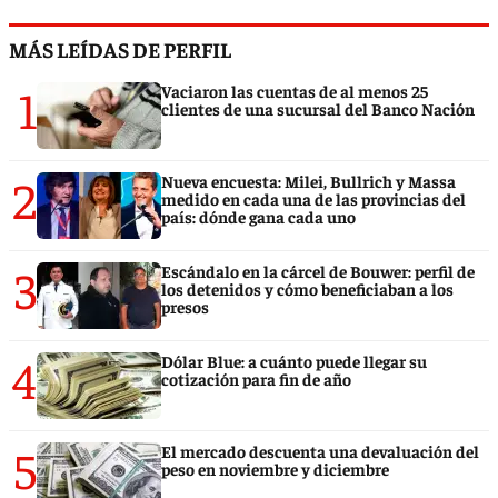
MÁS LEÍDAS DE PERFIL
1
Vaciaron las cuentas de al menos 25
clientes de una sucursal del Banco Nación
2
Nueva encuesta: Milei, Bullrich y Massa
medido en cada una de las provincias del
país: dónde gana cada uno
3
Escándalo en la cárcel de Bouwer: perfil de
los detenidos y cómo beneficiaban a los
presos
4
Dólar Blue: a cuánto puede llegar su
cotización para fin de año
5
El mercado descuenta una devaluación del
peso en noviembre y diciembre