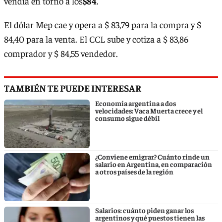
vendía en torno a los
$84
.
El dólar Mep cae y opera a $ 83,79 para la compra y $
84,40 para la venta. El CCL sube y cotiza a $ 83,86
comprador y $ 84,55 vendedor.
TAMBIÉN TE PUEDE INTERESAR
Economía argentina a dos
velocidades: Vaca Muerta crece y el
consumo sigue débil
¿Conviene emigrar? Cuánto rinde un
salario en Argentina, en comparación
a otros países de la región
Salarios: cuánto piden ganar los
argentinos y qué puestos tienen las