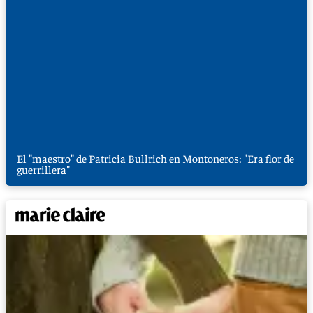
El "maestro" de Patricia Bullrich en Montoneros: "Era flor de
guerrillera"