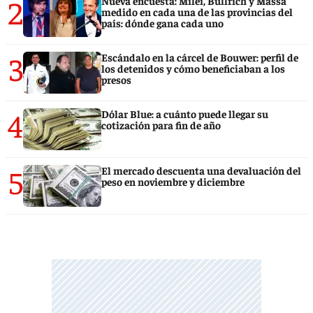
2
Nueva encuesta: Milei, Bullrich y Massa
medido en cada una de las provincias del
país: dónde gana cada uno
3
Escándalo en la cárcel de Bouwer: perfil de
los detenidos y cómo beneficiaban a los
presos
4
Dólar Blue: a cuánto puede llegar su
cotización para fin de año
5
El mercado descuenta una devaluación del
peso en noviembre y diciembre