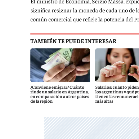
El ministro de Economía, Sergio Massa, exp
significa resignar la moneda de cada uno de
común comercial que refleje la potencia del Pr
TAMBIÉN TE PUEDE INTERESAR
¿Conviene emigrar? Cuánto
Salarios: cuánto piden
rinde un salario en Argentina,
los argentinos y qué p
en comparación a otros países
tienen las remunerac
de la región
más altas