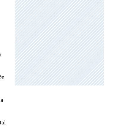
a
ión
da
tal