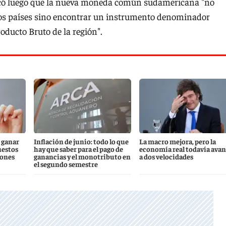
licó luego que la nueva moneda común sudamericana "no
 los países sino encontrar un instrumento denominador
oducto Bruto de la región".
 ganar
Inflación de junio: todo lo que
La macro mejora, pero la
uestos
hay que saber para el pago de
economía real todavía ava
iones
ganancias y el monotributo en
a dos velocidades
el segundo semestre