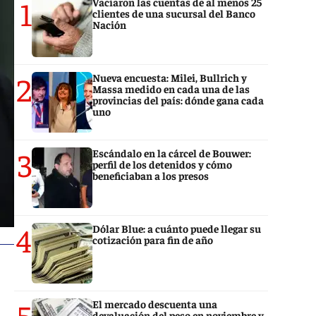
1
Vaciaron las cuentas de al menos 25
clientes de una sucursal del Banco
Nación
2
Nueva encuesta: Milei, Bullrich y
Massa medido en cada una de las
provincias del país: dónde gana cada
uno
3
Escándalo en la cárcel de Bouwer:
perfil de los detenidos y cómo
beneficiaban a los presos
4
Dólar Blue: a cuánto puede llegar su
cotización para fin de año
5
El mercado descuenta una
devaluación del peso en noviembre y