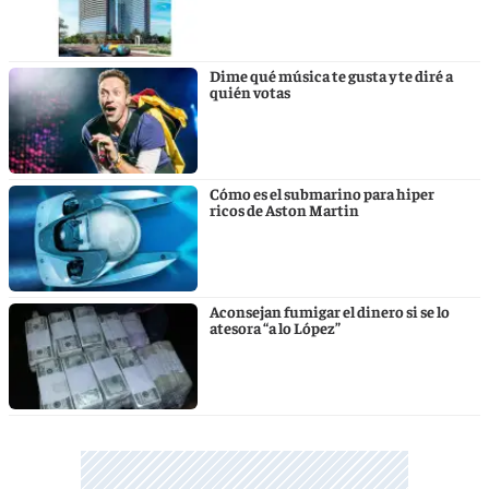
Dime qué música te gusta y te diré a
quién votas
Cómo es el submarino para hiper
ricos de Aston Martin
Aconsejan fumigar el dinero si se lo
atesora “a lo López”