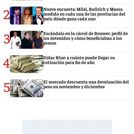
2
Nueva encuesta: Milei, Bullrich y Massa
medido en cada una de las provincias del
país: dónde gana cada uno
3
Escándalo en la cárcel de Bouwer: perfil de
los detenidos y cómo beneficiaban a los
presos
4
Dólar Blue: a cuánto puede llegar su
cotización para fin de año
5
El mercado descuenta una devaluación del
peso en noviembre y diciembre