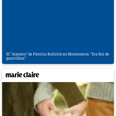
El "maestro" de Patricia Bullrich en Montoneros: "Era flor de
guerrillera"