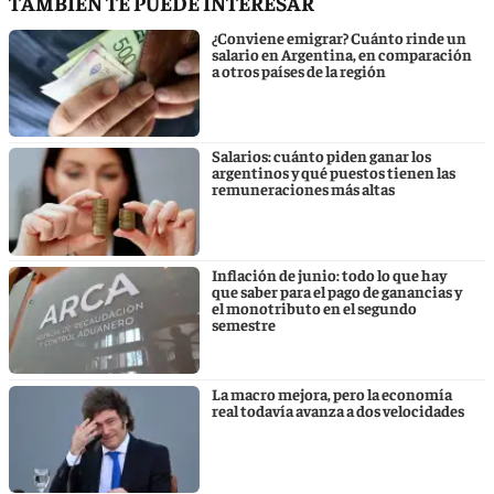
TAMBIÉN TE PUEDE INTERESAR
¿Conviene emigrar? Cuánto rinde un
salario en Argentina, en comparación
a otros países de la región
Salarios: cuánto piden ganar los
argentinos y qué puestos tienen las
remuneraciones más altas
Inflación de junio: todo lo que hay
que saber para el pago de ganancias y
el monotributo en el segundo
semestre
La macro mejora, pero la economía
real todavía avanza a dos velocidades