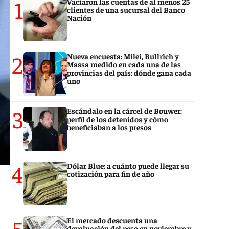
1
Vaciaron las cuentas de al menos 25
clientes de una sucursal del Banco
Nación
2
Nueva encuesta: Milei, Bullrich y
Massa medido en cada una de las
provincias del país: dónde gana cada
uno
3
Escándalo en la cárcel de Bouwer:
perfil de los detenidos y cómo
beneficiaban a los presos
4
Dólar Blue: a cuánto puede llegar su
cotización para fin de año
5
El mercado descuenta una
devaluación del peso en noviembre y