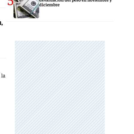
diciembre
n,
 la