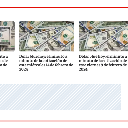
uto a
Dólar blue hoy: el minuto a
Dólar blue hoy: el minuto a
ón de
minuto de la cotización de
minuto de la cotización de
ro de
este miércoles 14 de febrero de
este viernes 9 de febrero de
2024
2024