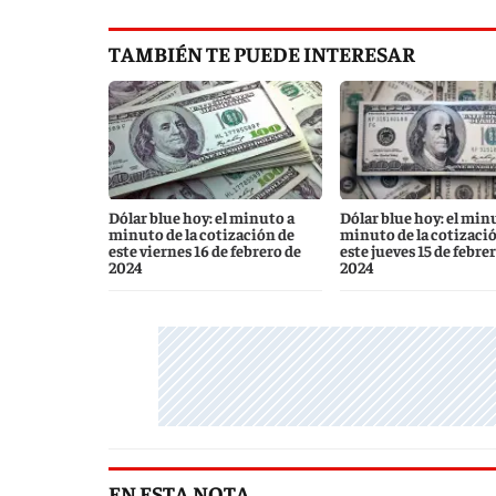
TAMBIÉN TE PUEDE INTERESAR
Dólar blue hoy: el minuto a
Dólar blue hoy: el min
minuto de la cotización de
minuto de la cotizaci
este viernes 16 de febrero de
este jueves 15 de febre
2024
2024
EN ESTA NOTA