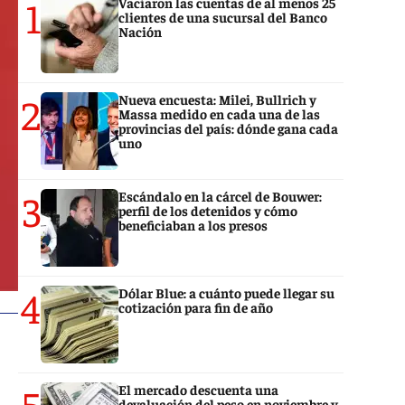
1
Vaciaron las cuentas de al menos 25
clientes de una sucursal del Banco
Nación
2
Nueva encuesta: Milei, Bullrich y
Massa medido en cada una de las
provincias del país: dónde gana cada
uno
3
Escándalo en la cárcel de Bouwer:
perfil de los detenidos y cómo
beneficiaban a los presos
4
Dólar Blue: a cuánto puede llegar su
cotización para fin de año
5
El mercado descuenta una
devaluación del peso en noviembre y