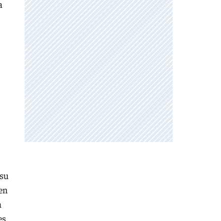
a
 su
 en
a
es