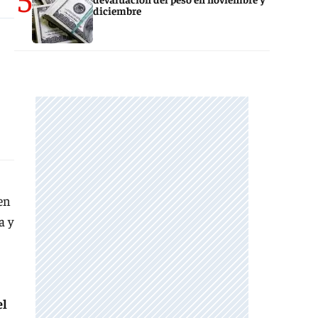
diciembre
en
a y
el