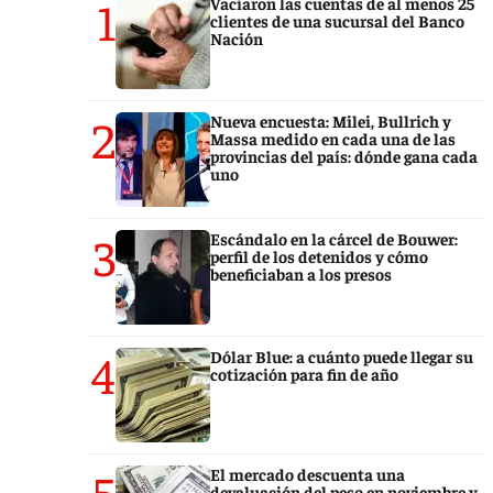
1
Vaciaron las cuentas de al menos 25
clientes de una sucursal del Banco
Nación
2
Nueva encuesta: Milei, Bullrich y
Massa medido en cada una de las
provincias del país: dónde gana cada
uno
3
Escándalo en la cárcel de Bouwer:
perfil de los detenidos y cómo
beneficiaban a los presos
4
Dólar Blue: a cuánto puede llegar su
cotización para fin de año
5
El mercado descuenta una
devaluación del peso en noviembre y