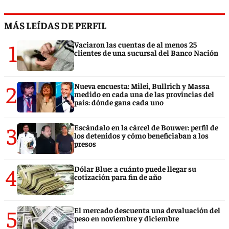
MÁS LEÍDAS DE PERFIL
1
Vaciaron las cuentas de al menos 25
clientes de una sucursal del Banco Nación
2
Nueva encuesta: Milei, Bullrich y Massa
medido en cada una de las provincias del
país: dónde gana cada uno
3
Escándalo en la cárcel de Bouwer: perfil de
los detenidos y cómo beneficiaban a los
presos
4
Dólar Blue: a cuánto puede llegar su
cotización para fin de año
5
El mercado descuenta una devaluación del
peso en noviembre y diciembre