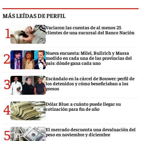
MÁS LEÍDAS DE PERFIL
1
Vaciaron las cuentas de al menos 25
clientes de una sucursal del Banco Nación
2
Nueva encuesta: Milei, Bullrich y Massa
medido en cada una de las provincias del
país: dónde gana cada uno
3
Escándalo en la cárcel de Bouwer: perfil de
los detenidos y cómo beneficiaban a los
presos
4
Dólar Blue: a cuánto puede llegar su
cotización para fin de año
5
El mercado descuenta una devaluación del
peso en noviembre y diciembre