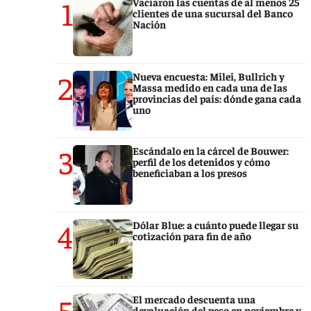
1
Vaciaron las cuentas de al menos 25
clientes de una sucursal del Banco
Nación
2
Nueva encuesta: Milei, Bullrich y
Massa medido en cada una de las
provincias del país: dónde gana cada
uno
3
Escándalo en la cárcel de Bouwer:
perfil de los detenidos y cómo
beneficiaban a los presos
4
Dólar Blue: a cuánto puede llegar su
cotización para fin de año
5
El mercado descuenta una
devaluación del peso en noviembre y