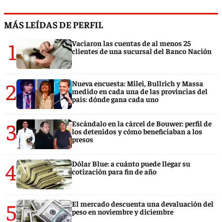
MÁS LEÍDAS DE PERFIL
1
Vaciaron las cuentas de al menos 25
clientes de una sucursal del Banco Nación
2
Nueva encuesta: Milei, Bullrich y Massa
medido en cada una de las provincias del
país: dónde gana cada uno
3
Escándalo en la cárcel de Bouwer: perfil de
los detenidos y cómo beneficiaban a los
presos
4
Dólar Blue: a cuánto puede llegar su
cotización para fin de año
5
El mercado descuenta una devaluación del
peso en noviembre y diciembre