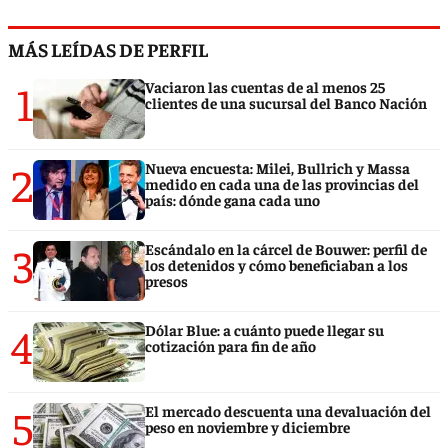
MÁS LEÍDAS DE PERFIL
1
Vaciaron las cuentas de al menos 25
clientes de una sucursal del Banco Nación
2
Nueva encuesta: Milei, Bullrich y Massa
medido en cada una de las provincias del
país: dónde gana cada uno
3
Escándalo en la cárcel de Bouwer: perfil de
los detenidos y cómo beneficiaban a los
presos
4
Dólar Blue: a cuánto puede llegar su
cotización para fin de año
5
El mercado descuenta una devaluación del
peso en noviembre y diciembre