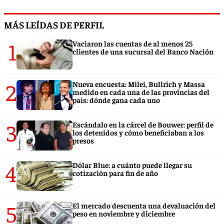
MÁS LEÍDAS DE PERFIL
1
Vaciaron las cuentas de al menos 25
clientes de una sucursal del Banco Nación
2
Nueva encuesta: Milei, Bullrich y Massa
medido en cada una de las provincias del
país: dónde gana cada uno
3
Escándalo en la cárcel de Bouwer: perfil de
los detenidos y cómo beneficiaban a los
presos
4
Dólar Blue: a cuánto puede llegar su
cotización para fin de año
5
El mercado descuenta una devaluación del
peso en noviembre y diciembre