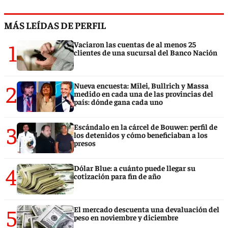
MÁS LEÍDAS DE PERFIL
1
Vaciaron las cuentas de al menos 25
clientes de una sucursal del Banco Nación
2
Nueva encuesta: Milei, Bullrich y Massa
medido en cada una de las provincias del
país: dónde gana cada uno
3
Escándalo en la cárcel de Bouwer: perfil de
los detenidos y cómo beneficiaban a los
presos
4
Dólar Blue: a cuánto puede llegar su
cotización para fin de año
5
El mercado descuenta una devaluación del
peso en noviembre y diciembre