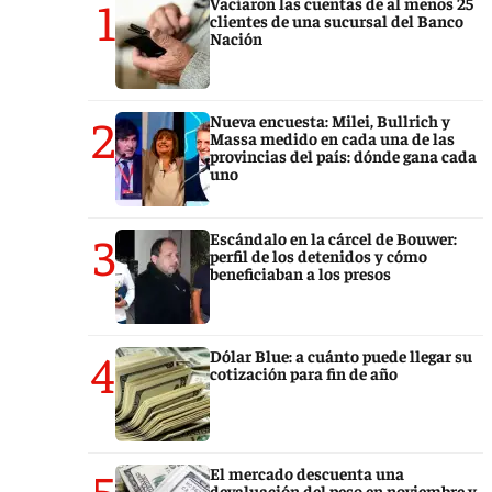
1
Vaciaron las cuentas de al menos 25
clientes de una sucursal del Banco
Nación
2
Nueva encuesta: Milei, Bullrich y
Massa medido en cada una de las
provincias del país: dónde gana cada
uno
3
Escándalo en la cárcel de Bouwer:
perfil de los detenidos y cómo
beneficiaban a los presos
4
Dólar Blue: a cuánto puede llegar su
cotización para fin de año
5
El mercado descuenta una
devaluación del peso en noviembre y