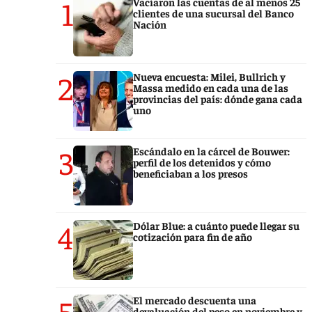
1
Vaciaron las cuentas de al menos 25
clientes de una sucursal del Banco
Nación
2
Nueva encuesta: Milei, Bullrich y
Massa medido en cada una de las
provincias del país: dónde gana cada
uno
3
Escándalo en la cárcel de Bouwer:
perfil de los detenidos y cómo
beneficiaban a los presos
4
Dólar Blue: a cuánto puede llegar su
cotización para fin de año
5
El mercado descuenta una
devaluación del peso en noviembre y