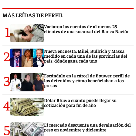
MÁS LEÍDAS DE PERFIL
1
Vaciaron las cuentas de al menos 25
clientes de una sucursal del Banco Nación
2
Nueva encuesta: Milei, Bullrich y Massa
medido en cada una de las provincias del
país: dónde gana cada uno
3
Escándalo en la cárcel de Bouwer: perfil de
los detenidos y cómo beneficiaban a los
presos
4
Dólar Blue: a cuánto puede llegar su
cotización para fin de año
5
El mercado descuenta una devaluación del
peso en noviembre y diciembre