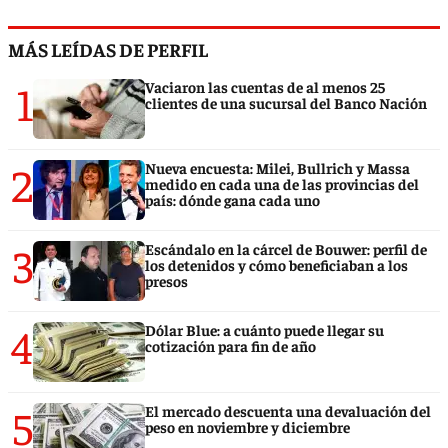
MÁS LEÍDAS DE PERFIL
1
Vaciaron las cuentas de al menos 25
clientes de una sucursal del Banco Nación
2
Nueva encuesta: Milei, Bullrich y Massa
medido en cada una de las provincias del
país: dónde gana cada uno
3
Escándalo en la cárcel de Bouwer: perfil de
los detenidos y cómo beneficiaban a los
presos
4
Dólar Blue: a cuánto puede llegar su
cotización para fin de año
5
El mercado descuenta una devaluación del
peso en noviembre y diciembre